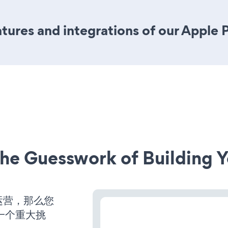
ures and integrations of our Apple 
he Guesswork of Building Y
运营，那么您
一个重大挑