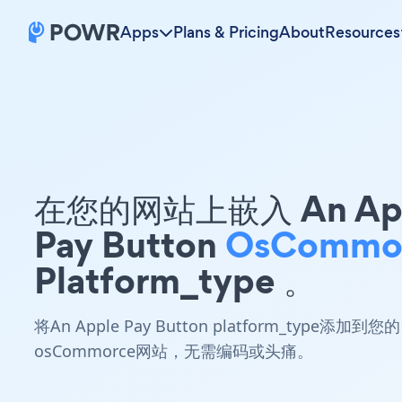
Apps
Plans & Pricing
About
Resources
在您的网站上嵌入 An Ap
Pay Button
OsCommo
Platform_type 。
将An Apple Pay Button platform_type添加到您的
osCommorce网站，无需编码或头痛。