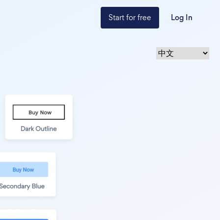
Start for free
Log In