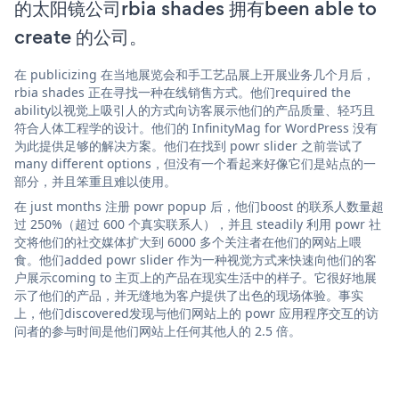
的太阳镜公司rbia shades 拥有been able to
create 的公司。
在 publicizing 在当地展览会和手工艺品展上开展业务几个月后，
rbia shades 正在寻找一种在线销售方式。他们required the
ability以视觉上吸引人的方式向访客展示他们的产品质量、轻巧且
符合人体工程学的设计。他们的 InfinityMag for WordPress 没有
为此提供足够的解决方案。他们在找到 powr slider 之前尝试了
many different options，但没有一个看起来好像它们是站点的一
部分，并且笨重且难以使用。
在 just months 注册 powr popup 后，他们boost 的联系人数量超
过 250%（超过 600 个真实联系人），并且 steadily 利用 powr 社
交将他们的社交媒体扩大到 6000 多个关注者在他们的网站上喂
食。他们added powr slider 作为一种视觉方式来快速向他们的客
户展示coming to 主页上的产品在现实生活中的样子。它很好地展
示了他们的产品，并无缝地为客户提供了出色的现场体验。事实
上，他们discovered发现与他们网站上的 powr 应用程序交互的访
问者的参与时间是他们网站上任何其他人的 2.5 倍。