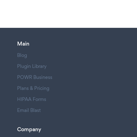
Main
Blog
Plugin Library
POWR Business
Plans & Pricing
HIPAA Forms
Email Blast
Company