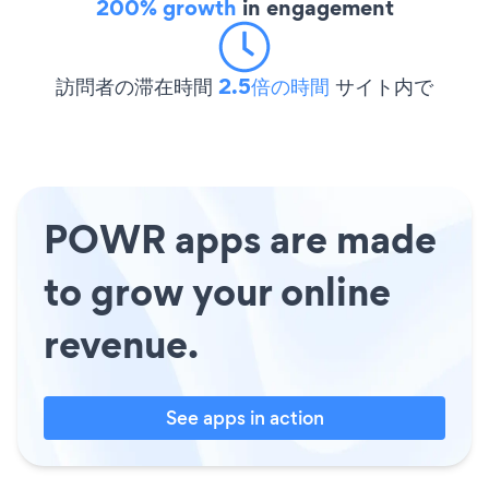
200% growth
in engagement
訪問者の滞在時間
2.5倍の時間
サイト内で
POWR apps are made
to grow your online
revenue.
See apps in action