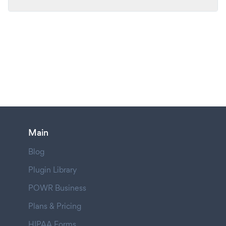
Main
Blog
Plugin Library
POWR Business
Plans & Pricing
HIPAA Forms