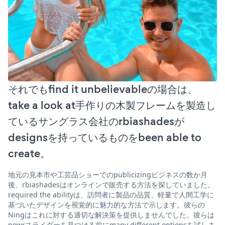
それでもfind it unbelievableの場合は、
take a look at手作りの木製フレームを製造し
ているサングラス会社のrbiashadesが
designsを持っているものをbeen able to
create。
地元の見本市や工芸品ショーでのpublicizingビジネスの数か月
後、rbiashadesはオンラインで販売する方法を探していました。
required the abilityは、訪問者に製品の品質、軽量で人間工学に
基づいたデザインを視覚的に魅力的な方法で示します。彼らの
Ningはこれに対する適切な解決策を提供しませんでした。彼らは
powrスライダーを見つける前にmany different optionsを試しま