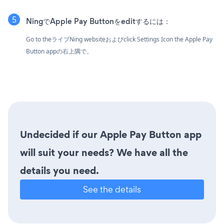
NingでApple Pay Buttonをeditするには：
Go to theライブNing websiteおよびclick Settings Icon
the Apple Pay
Button appの右上隅で。
Undecided if our Apple Pay Button app
will suit your needs? We have all the
details you need.
See the details