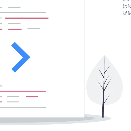
はfo
提供