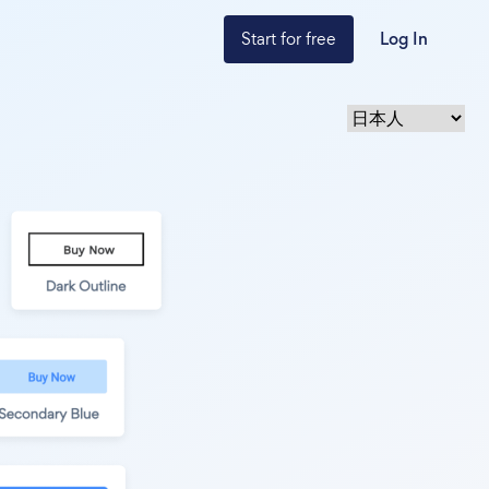
Start for free
Log In