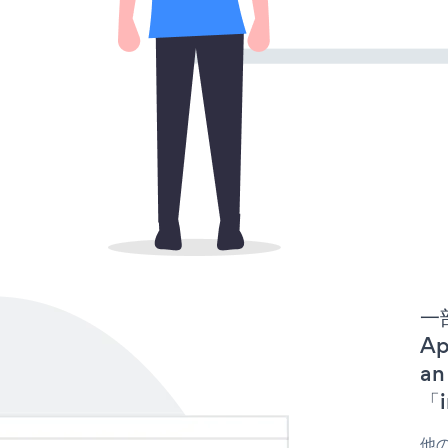
一
Ap
a
「i
他の