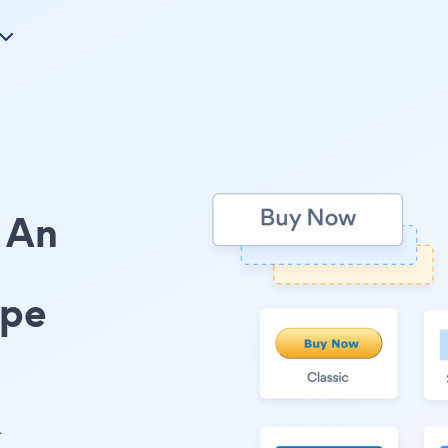
An
ype
ト