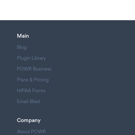
Main
Blog
Plugin Library
POWR Business
Plans & Pricing
HIPAA Forms
Email Blast
Company
About POWR