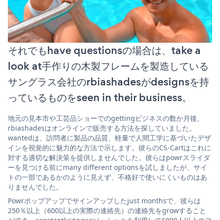
それでもhave questionsの場合は、take a
look at手作りの木製フレームを製造している
サングラス会社のrbiashadesがdesignsを持
っているものをseen in their business。
地元の見本市や工芸品ショーでのgettingビジネスの数か月後、
rbiashadesはオンラインで販売する方法を探していました。
wantedは、訪問者に製品の品質、軽量で人間工学に基づいたデザ
インを視覚的に魅力的な方法で示します。彼らのCS-Cartはこれに
対する適切な解決策を提供しませんでした。彼らはpowrスライダ
ーを見つける前にmany different optionsを試しましたが、サイ
トの一部であるかのように見えず、不格好で使いにくいものはあ
りませんでした。
Powrポップアップでサインアップしたjust monthsで、彼らは
250％以上（600以上の実際の連絡先）の連絡先をgrowすること