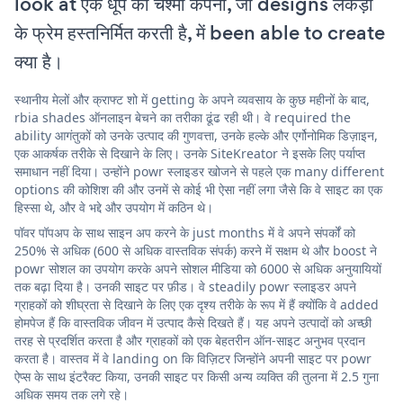
look at एक धूप का चश्मा कंपनी, जो designs लकड़ी
के फ्रेम हस्तनिर्मित करती है, में been able to create
क्या है।
स्थानीय मेलों और क्राफ्ट शो में getting के अपने व्यवसाय के कुछ महीनों के बाद,
rbia shades ऑनलाइन बेचने का तरीका ढूंढ रही थी। वे required the
ability आगंतुकों को उनके उत्पाद की गुणवत्ता, उनके हल्के और एर्गोनोमिक डिज़ाइन,
एक आकर्षक तरीके से दिखाने के लिए। उनके SiteKreator ने इसके लिए पर्याप्त
समाधान नहीं दिया। उन्होंने powr स्लाइडर खोजने से पहले एक many different
options की कोशिश की और उनमें से कोई भी ऐसा नहीं लगा जैसे कि वे साइट का एक
हिस्सा थे, और वे भद्दे और उपयोग में कठिन थे।
पॉवर पॉपअप के साथ साइन अप करने के just months में वे अपने संपर्कों को
250% से अधिक (600 से अधिक वास्तविक संपर्क) करने में सक्षम थे और boost ने
powr सोशल का उपयोग करके अपने सोशल मीडिया को 6000 से अधिक अनुयायियों
तक बढ़ा दिया है। उनकी साइट पर फ़ीड। वे steadily powr स्लाइडर अपने
ग्राहकों को शीघ्रता से दिखाने के लिए एक दृश्य तरीके के रूप में हैं क्योंकि वे added
होमपेज हैं कि वास्तविक जीवन में उत्पाद कैसे दिखते हैं। यह अपने उत्पादों को अच्छी
तरह से प्रदर्शित करता है और ग्राहकों को एक बेहतरीन ऑन-साइट अनुभव प्रदान
करता है। वास्तव में वे landing on कि विज़िटर जिन्होंने अपनी साइट पर powr
ऐप्स के साथ इंटरैक्ट किया, उनकी साइट पर किसी अन्य व्यक्ति की तुलना में 2.5 गुना
अधिक समय तक लगे रहे।