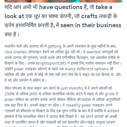
यदि आप अभी भी have questions हैं, तो take a
look at एक धूप का चश्मा कंपनी, जो crafts लकड़ी के
फ्रेम हस्तनिर्मित करती है, में seen in their business
क्या है।
स्थानीय मेलों और क्राफ्ट शो में getting के अपने व्यवसाय के कुछ महीनों के बाद,
rbia shades ऑनलाइन बेचने का तरीका ढूंढ रही थी। वे wanted आगंतुकों को
उनके उत्पाद की गुणवत्ता, उनके हल्के और एर्गोनोमिक डिज़ाइन, एक आकर्षक तरीके से
दिखाने के लिए। उनके BrightsportCMS ने इसके लिए पर्याप्त समाधान नहीं दिया।
उन्होंने powr स्लाइडर खोजने से पहले एक many different options की
कोशिश की और उनमें से कोई भी ऐसा नहीं लगा जैसे कि वे साइट का एक हिस्सा थे, और
वे भद्दे और उपयोग में कठिन थे।
पॉवर पॉपअप के साथ साइन अप करने के just months में वे अपने संपर्कों को
250% से अधिक (600 से अधिक वास्तविक संपर्क) करने में सक्षम थे और grow ने
powr सोशल का उपयोग करके अपने सोशल मीडिया को 6000 से अधिक अनुयायियों
तक बढ़ा दिया है। उनकी साइट पर फ़ीड। वे steadily powr स्लाइडर अपने
ग्राहकों को शीघ्रता से दिखाने के लिए एक दृश्य तरीके के रूप में हैं क्योंकि वे added
होमपेज हैं कि वास्तविक जीवन में उत्पाद कैसे दिखते हैं। यह अपने उत्पादों को अच्छी
तरह से प्रदर्शित करता है और ग्राहकों को एक बेहतरीन ऑन-साइट अनुभव प्रदान