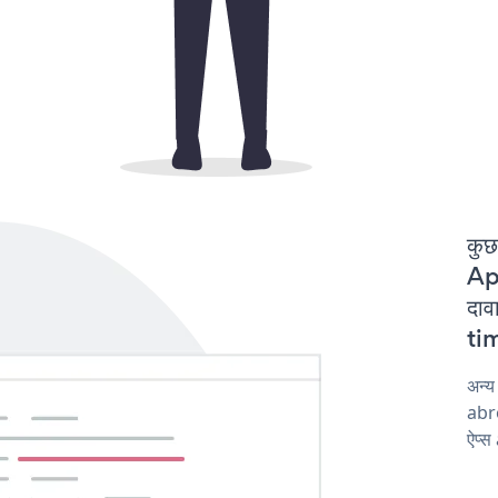
कुछ
Ap
दाव
tim
अन्
abro
ऐप्स