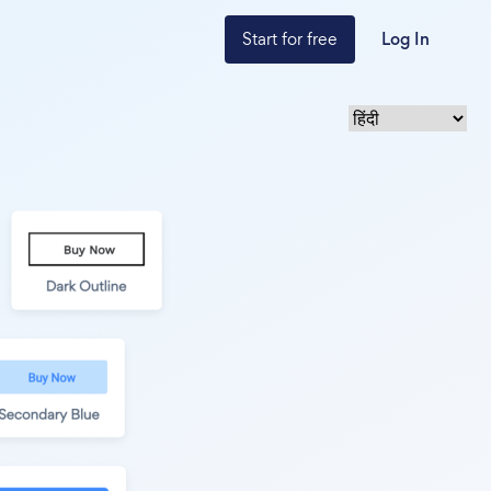
Start for free
Log In