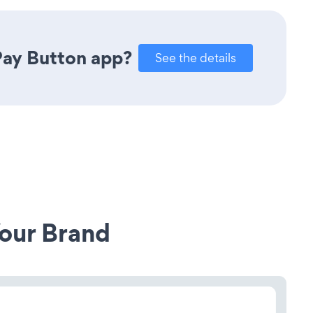
Pay Button app?
See the details
our Brand