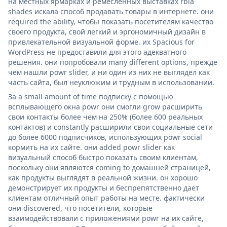
на местных ярмарках и ремесленных выставках rbia
shades искала способ продавать товары в интернете. они
required the ability, чтобы показать посетителям качество
своего продукта, свой легкий и эргономичный дизайн в
привлекательной визуальной форме. их Spacious for
WordPress не предоставили для этого адекватного
решения. они попробовали many different options, прежде
чем нашли powr slider, и ни один из них не выглядел как
часть сайта, был неуклюжим и трудным в использовании.
За a small amount of time подписку с помощью
всплывающего окна powr они смогли grow расширить
свои контакты более чем на 250% (более 600 реальных
контактов) и constantly расширили свои социальные сети
до более 6000 подписчиков, использующих powr social
кормить на их сайте. они added powr slider как
визуальный способ быстро показать своим клиентам,
поскольку они являются coming to домашней страницей,
как продукты выглядят в реальной жизни. он хорошо
демонстрирует их продукты и беспрепятственно дает
клиентам отличный опыт работы на месте. фактически
они discovered, что посетители, которые
взаимодействовали с приложениями powr на их сайте,