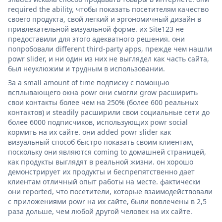
required the ability, чтобы показать посетителям качество
своего продукта, свой легкий и эргономичный дизайн в
привлекательной визуальной форме. их Site123 не
предоставили для этого адекватного решения. они
попробовали different third-party apps, прежде чем нашли
powr slider, и ни один из них не выглядел как часть сайта,
был неуклюжим и трудным в использовании.
За a small amount of time подписку с помощью
всплывающего окна powr они смогли grow расширить
свои контакты более чем на 250% (более 600 реальных
контактов) и steadily расширили свои социальные сети до
более 6000 подписчиков, использующих powr social
кормить на их сайте. они added powr slider как
визуальный способ быстро показать своим клиентам,
поскольку они являются coming to домашней страницей,
как продукты выглядят в реальной жизни. он хорошо
демонстрирует их продукты и беспрепятственно дает
клиентам отличный опыт работы на месте. фактически
они reported, что посетители, которые взаимодействовали
с приложениями powr на их сайте, были вовлечены в 2,5
раза дольше, чем любой другой человек на их сайте.