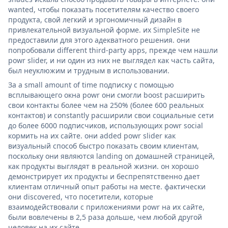
wanted, чтобы показать посетителям качество своего
продукта, свой легкий и эргономичный дизайн в
привлекательной визуальной форме. их SimpleSite не
предоставили для этого адекватного решения. они
попробовали different third-party apps, прежде чем нашли
powr slider, и ни один из них не выглядел как часть сайта,
был неуклюжим и трудным в использовании.
За a small amount of time подписку с помощью
всплывающего окна powr они смогли boost расширить
свои контакты более чем на 250% (более 600 реальных
контактов) и constantly расширили свои социальные сети
до более 6000 подписчиков, использующих powr social
кормить на их сайте. они added powr slider как
визуальный способ быстро показать своим клиентам,
поскольку они являются landing on домашней страницей,
как продукты выглядят в реальной жизни. он хорошо
демонстрирует их продукты и беспрепятственно дает
клиентам отличный опыт работы на месте. фактически
они discovered, что посетители, которые
взаимодействовали с приложениями powr на их сайте,
были вовлечены в 2,5 раза дольше, чем любой другой
человек на их сайте.