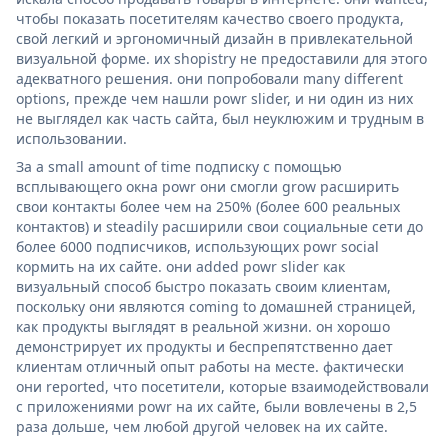
чтобы показать посетителям качество своего продукта,
свой легкий и эргономичный дизайн в привлекательной
визуальной форме. их shopistry не предоставили для этого
адекватного решения. они попробовали many different
options, прежде чем нашли powr slider, и ни один из них
не выглядел как часть сайта, был неуклюжим и трудным в
использовании.
За a small amount of time подписку с помощью
всплывающего окна powr они смогли grow расширить
свои контакты более чем на 250% (более 600 реальных
контактов) и steadily расширили свои социальные сети до
более 6000 подписчиков, использующих powr social
кормить на их сайте. они added powr slider как
визуальный способ быстро показать своим клиентам,
поскольку они являются coming to домашней страницей,
как продукты выглядят в реальной жизни. он хорошо
демонстрирует их продукты и беспрепятственно дает
клиентам отличный опыт работы на месте. фактически
они reported, что посетители, которые взаимодействовали
с приложениями powr на их сайте, были вовлечены в 2,5
раза дольше, чем любой другой человек на их сайте.