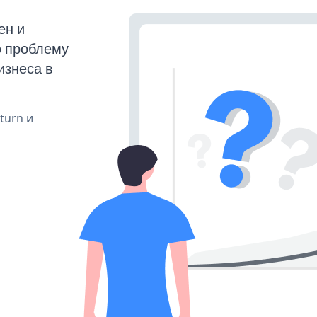
ен и
ю проблему
изнеса в
 turn и