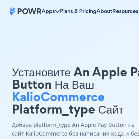
Apps
Plans & Pricing
About
Resources
Установите An Apple P
Button На Ваш
KalioCommerce
Platform_type Сайт
Добавь platform_type An Apple Pay Button на
сайт KalioCommerce без написания кода и бе