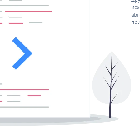
исх
abr
при