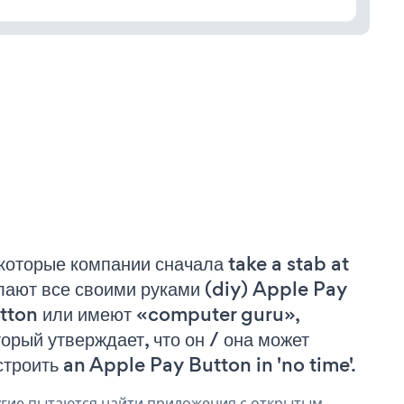
которые компании сначала take a stab at
лают все своими руками (diy) Apple Pay
tton или имеют «computer guru»,
торый утверждает, что он / она может
строить an Apple Pay Button in 'no time'.
гие пытаются найти приложения с открытым