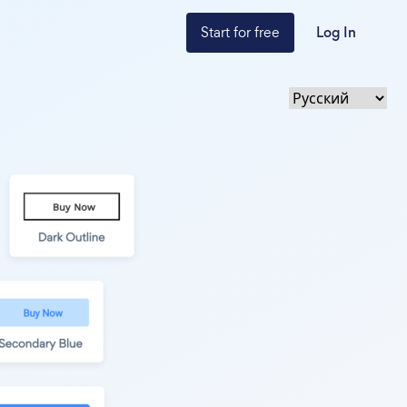
Start for free
Log In