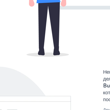
Не
де
Bu
ко
по
Дру