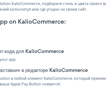
utton KalioCommerce, подберите стиль и цвета своего ве
ний колонтитул или где угодно на своем сайт.
App on KalioCommerce:
нт кода для KalioCommerce
 your app
я вставки» в редакторе KalioCommerce
utton в любой элемент KalioCommerce, который принима
аше Apple Pay Button появится!