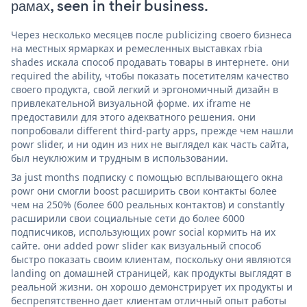
рамах, seen in their business.
Через несколько месяцев после publicizing своего бизнеса
на местных ярмарках и ремесленных выставках rbia
shades искала способ продавать товары в интернете. они
required the ability, чтобы показать посетителям качество
своего продукта, свой легкий и эргономичный дизайн в
привлекательной визуальной форме. их iframe не
предоставили для этого адекватного решения. они
попробовали different third-party apps, прежде чем нашли
powr slider, и ни один из них не выглядел как часть сайта,
был неуклюжим и трудным в использовании.
За just months подписку с помощью всплывающего окна
powr они смогли boost расширить свои контакты более
чем на 250% (более 600 реальных контактов) и constantly
расширили свои социальные сети до более 6000
подписчиков, использующих powr social кормить на их
сайте. они added powr slider как визуальный способ
быстро показать своим клиентам, поскольку они являются
landing on домашней страницей, как продукты выглядят в
реальной жизни. он хорошо демонстрирует их продукты и
беспрепятственно дает клиентам отличный опыт работы