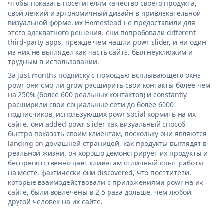
чтобы показать посетителям качество своего продукта,
свой легкий и эргономичный дизайн в привлекательной
визуальной форме. их Homestead не предоставили для
этого адекватного решения. они попробовали different
third-party apps, прежде чем нашли powr slider, и ни один
из них не выглядел как часть сайта, был неуклюжим и
трудным в использовании.
За just months подписку с помощью всплывающего окна
powr они смогли grow расширить свои контакты более чем
на 250% (более 600 реальных контактов) и constantly
расширили свои социальные сети до более 6000
подписчиков, использующих powr social кормить на их
сайте. они added powr slider как визуальный способ
быстро показать своим клиентам, поскольку они являются
landing on домашней страницей, как продукты выглядят в
реальной жизни. он хорошо демонстрирует их продукты и
беспрепятственно дает клиентам отличный опыт работы
на месте. фактически они discovered, что посетители,
которые взаимодействовали с приложениями powr на их
сайте, были вовлечены в 2,5 раза дольше, чем любой
другой человек на их сайте.