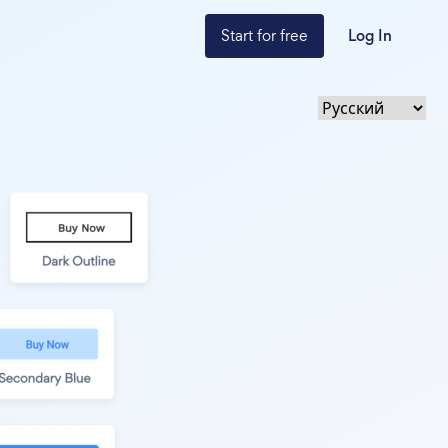
Start for free
Log In