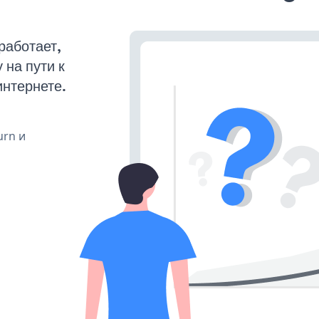
работает,
на пути к
интернете.
urn и