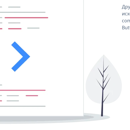
Дру
исх
com
But