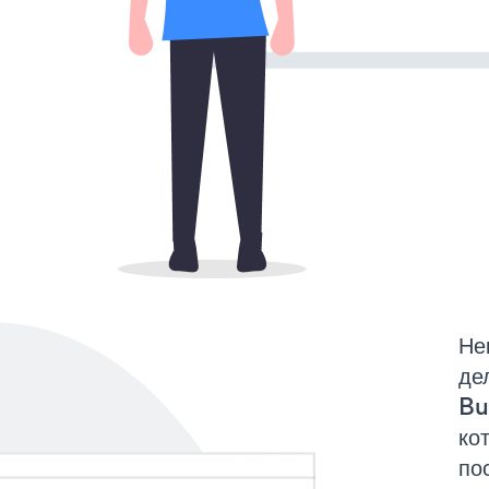
Не
де
Bu
ко
по