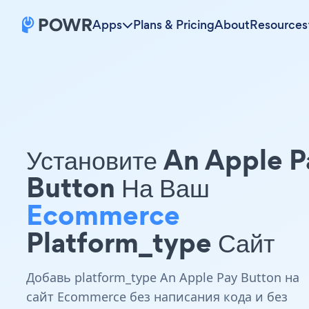
Apps
Plans & Pricing
About
Resources
Установите An Apple P
Button На Ваш
Ecommerce
Platform_type Сайт
Добавь platform_type An Apple Pay Button на
сайт Ecommerce без написания кода и без