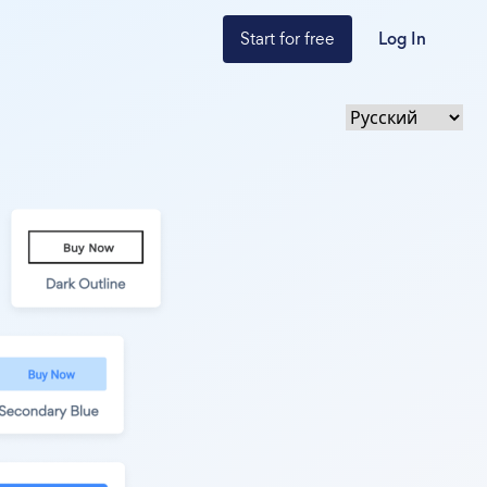
Start for free
Log In