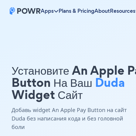
Apps
Plans & Pricing
About
Resources
Установите An Apple P
Button На Ваш
Duda
Widget Сайт
Добавь widget An Apple Pay Button на сайт
Duda без написания кода и без головной
боли