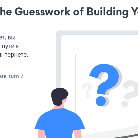
he Guesswork of Building Y
т, вы
пути к
интернете.
te, turn и