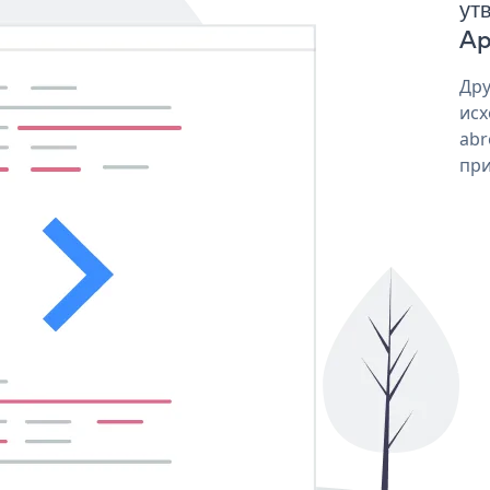
ут
Ap
Дру
исх
abr
при