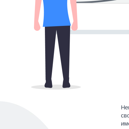
Не
св
им