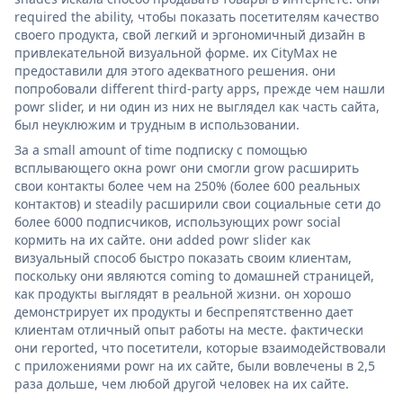
required the ability, чтобы показать посетителям качество
своего продукта, свой легкий и эргономичный дизайн в
привлекательной визуальной форме. их CityMax не
предоставили для этого адекватного решения. они
попробовали different third-party apps, прежде чем нашли
powr slider, и ни один из них не выглядел как часть сайта,
был неуклюжим и трудным в использовании.
За a small amount of time подписку с помощью
всплывающего окна powr они смогли grow расширить
свои контакты более чем на 250% (более 600 реальных
контактов) и steadily расширили свои социальные сети до
более 6000 подписчиков, использующих powr social
кормить на их сайте. они added powr slider как
визуальный способ быстро показать своим клиентам,
поскольку они являются coming to домашней страницей,
как продукты выглядят в реальной жизни. он хорошо
демонстрирует их продукты и беспрепятственно дает
клиентам отличный опыт работы на месте. фактически
они reported, что посетители, которые взаимодействовали
с приложениями powr на их сайте, были вовлечены в 2,5
раза дольше, чем любой другой человек на их сайте.