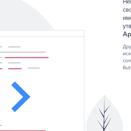
Не
св
им
ут
Ap
Дру
исх
com
But