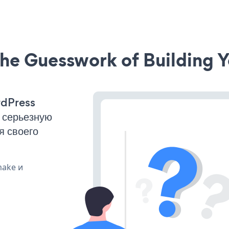
he Guesswork of Building Y
rdPress
 серьезную
я своего
make и