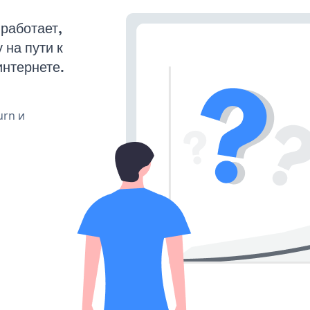
работает,
на пути к
интернете.
urn и