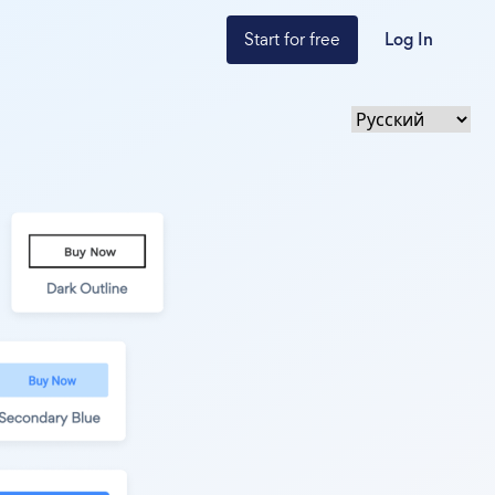
Start for free
Log In