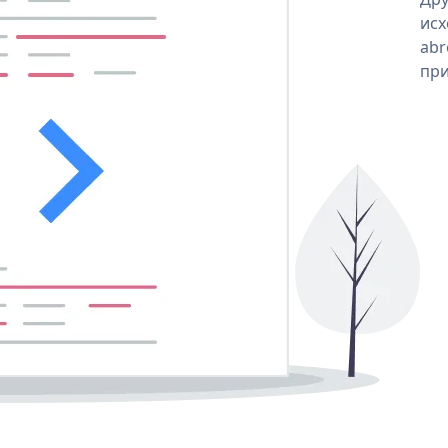
исх
abr
при