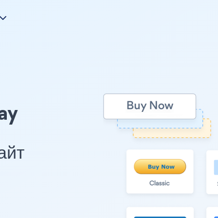
ay
айт