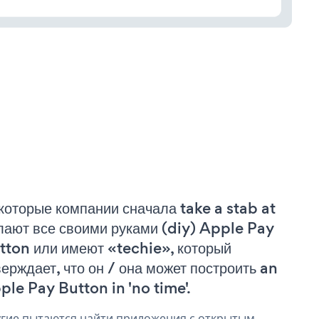
которые компании сначала take a stab at
лают все своими руками (diy) Apple Pay
tton или имеют «techie», который
верждает, что он / она может построить an
ple Pay Button in 'no time'.
гие пытаются найти приложения с открытым