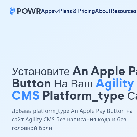
Apps
Plans & Pricing
About
Resources
Установите An Apple P
Button На Ваш
Agility
CMS
Platform_type С
Добавь platform_type An Apple Pay Button на
сайт Agility CMS без написания кода и без
головной боли