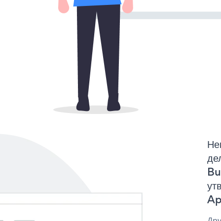
Не
де
Bu
ут
Ap
Дру