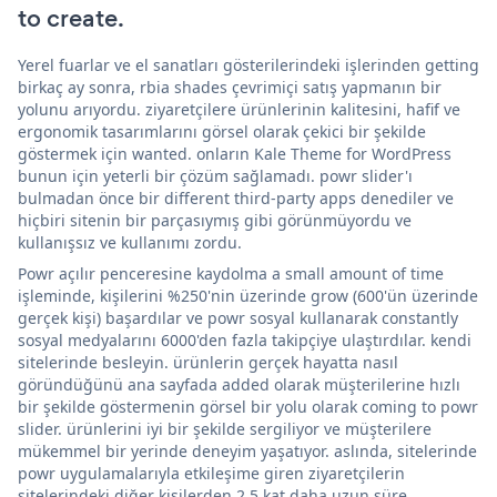
to create.
Yerel fuarlar ve el sanatları gösterilerindeki işlerinden getting
birkaç ay sonra, rbia shades çevrimiçi satış yapmanın bir
yolunu arıyordu. ziyaretçilere ürünlerinin kalitesini, hafif ve
ergonomik tasarımlarını görsel olarak çekici bir şekilde
göstermek için wanted. onların Kale Theme for WordPress
bunun için yeterli bir çözüm sağlamadı. powr slider'ı
bulmadan önce bir different third-party apps denediler ve
hiçbiri sitenin bir parçasıymış gibi görünmüyordu ve
kullanışsız ve kullanımı zordu.
Powr açılır penceresine kaydolma a small amount of time
işleminde, kişilerini %250'nin üzerinde grow (600'ün üzerinde
gerçek kişi) başardılar ve powr sosyal kullanarak constantly
sosyal medyalarını 6000'den fazla takipçiye ulaştırdılar. kendi
sitelerinde besleyin. ürünlerin gerçek hayatta nasıl
göründüğünü ana sayfada added olarak müşterilerine hızlı
bir şekilde göstermenin görsel bir yolu olarak coming to powr
slider. ürünlerini iyi bir şekilde sergiliyor ve müşterilere
mükemmel bir yerinde deneyim yaşatıyor. aslında, sitelerinde
powr uygulamalarıyla etkileşime giren ziyaretçilerin
sitelerindeki diğer kişilerden 2,5 kat daha uzun süre