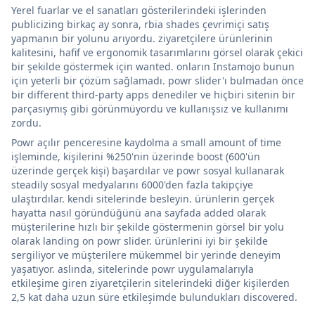
Yerel fuarlar ve el sanatları gösterilerindeki işlerinden
publicizing birkaç ay sonra, rbia shades çevrimiçi satış
yapmanın bir yolunu arıyordu. ziyaretçilere ürünlerinin
kalitesini, hafif ve ergonomik tasarımlarını görsel olarak çekici
bir şekilde göstermek için wanted. onların Instamojo bunun
için yeterli bir çözüm sağlamadı. powr slider'ı bulmadan önce
bir different third-party apps denediler ve hiçbiri sitenin bir
parçasıymış gibi görünmüyordu ve kullanışsız ve kullanımı
zordu.
Powr açılır penceresine kaydolma a small amount of time
işleminde, kişilerini %250'nin üzerinde boost (600'ün
üzerinde gerçek kişi) başardılar ve powr sosyal kullanarak
steadily sosyal medyalarını 6000'den fazla takipçiye
ulaştırdılar. kendi sitelerinde besleyin. ürünlerin gerçek
hayatta nasıl göründüğünü ana sayfada added olarak
müşterilerine hızlı bir şekilde göstermenin görsel bir yolu
olarak landing on powr slider. ürünlerini iyi bir şekilde
sergiliyor ve müşterilere mükemmel bir yerinde deneyim
yaşatıyor. aslında, sitelerinde powr uygulamalarıyla
etkileşime giren ziyaretçilerin sitelerindeki diğer kişilerden
2,5 kat daha uzun süre etkileşimde bulundukları discovered.