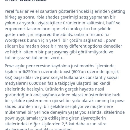
Yerel fuarlar ve el sanatları gösterilerindeki işlerinden getting
birkaç ay sonra, rbia shades çevrimiçi satış yapmanın bir
yolunu arıyordu. ziyaretçilere ürünlerinin kalitesini, hafif ve
ergonomik tasarımlarını görsel olarak çekici bir şekilde
göstermek için required the ability. onların Inspiro for
Wordpress bunun için yeterli bir çözüm sağlamadı. powr
slider'ı bulmadan önce bir many different options denediler
ve hiçbiri sitenin bir parçasıymış gibi görünmüyordu ve
kullanışsız ve kullanımı zordu.
Powr açılır penceresine kaydolma just months işleminde,
kişilerini %250'nin üzerinde boost (600'ün üzerinde gerçek
kişi) başardılar ve powr sosyal kullanarak constantly sosyal
medyalarını 6000'den fazla takipçiye ulaştırdılar. kendi
sitelerinde besleyin. ürünlerin gerçek hayatta nasıl
göründüğünü ana sayfada added olarak müşterilerine hızlı
bir şekilde göstermenin görsel bir yolu olarak coming to powr
slider. ürünlerini iyi bir şekilde sergiliyor ve müşterilere
mükemmel bir yerinde deneyim yaşatıyor. aslında, sitelerinde
powr uygulamalarıyla etkileşime giren ziyaretçilerin
sitelerindeki diğer kişilerden 2,5 kat daha uzun süre
etkileşimde bulundukları reported.