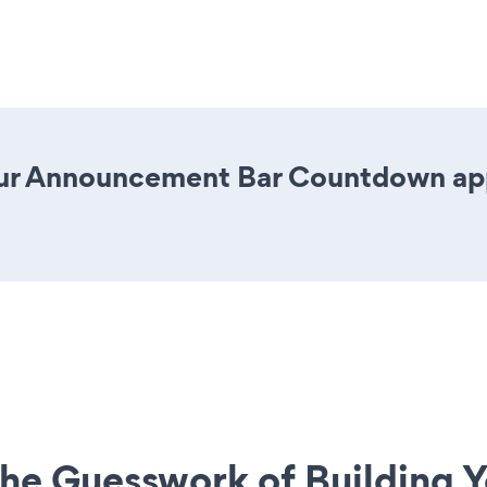
ur Announcement Bar Countdown app i
he Guesswork of Building Y