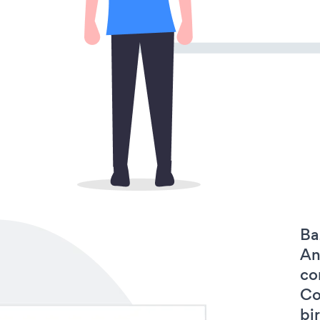
Ba
An
co
Co
bir