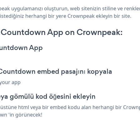
ak uygulamanızı oluşturun, web sitenizin stiline ve ren
istediğiniz herhangi bir yere Crownpeak ekleyin bir site.
 Countdown App on Crownpeak:
ountdown App
Countdown embed pasajını kopyala
 your app
ya gömülü kod öğesini ekleyin
tüne html veya bir embed kodu alan herhangi bir Crownpeak
wn 'in görünecek!