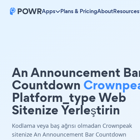
Apps
Plans & Pricing
About
Resources
An Announcement Ba
Countdown
Crownpe
Platform_type Web
Sitenize Yerleştirin
Kodlama veya baş ağrısı olmadan Crownpeak
sitenize An Announcement Bar Countdown