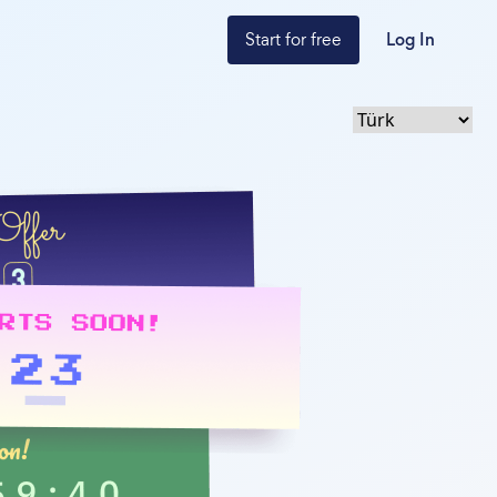
Start for free
Log In