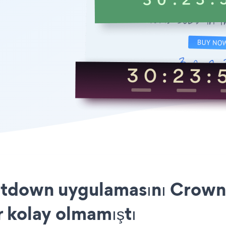
down uygulamasını Crownp
r kolay olmamıştı