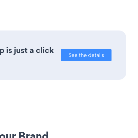
s just a click
See the details
our Brand