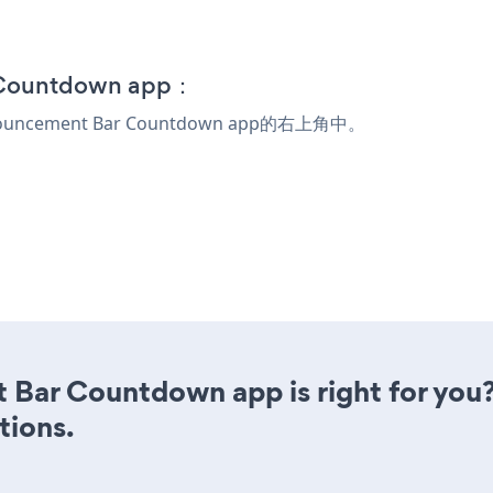
 Countdown app：
ouncement Bar Countdown app的右上角中。
 Bar Countdown app is right for you
tions.