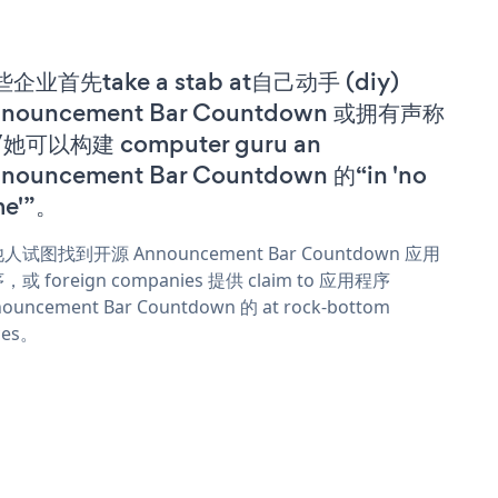
企业首先take a stab at自己动手 (diy)
nouncement Bar Countdown 或拥有声称
她可以构建 computer guru an
nouncement Bar Countdown 的“in 'no
me'”。
人试图找到开源 Announcement Bar Countdown 应用
，或 foreign companies 提供 claim to 应用程序
ouncement Bar Countdown 的 at rock-bottom
ces。