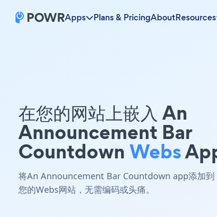
Apps
Plans & Pricing
About
Resources
在您的网站上嵌入 An
Announcement Bar
Countdown
Webs
Ap
将An Announcement Bar Countdown app添加到
您的Webs网站，无需编码或头痛。