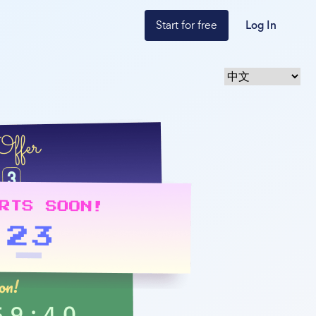
Start for free
Log In