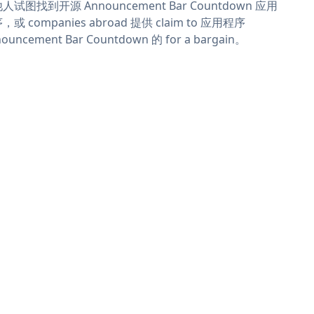
人试图找到开源 Announcement Bar Countdown 应用
，或 companies abroad 提供 claim to 应用程序
ouncement Bar Countdown 的 for a bargain。