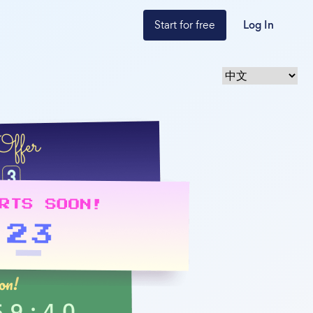
Start for free
Log In