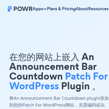
Apps
Plans & Pricing
About
Resources
在您的网站上嵌入 An
Announcement Bar
Countdown
Patch For
WordPress
Plugin 。
将An Announcement Bar Countdown plugin添加
到您的Patch For WordPress网站，无需编码或头