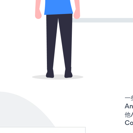
一
An
他/
Co