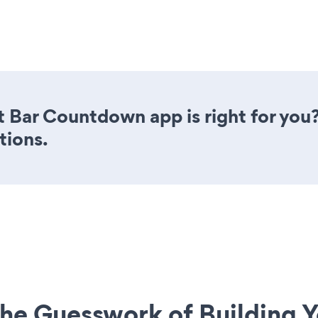
 Bar Countdown app is right for you
tions.
he Guesswork of Building Y