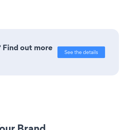
? Find out more
See the details
our Brand