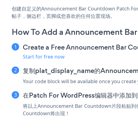
创建自定义的Announcement Bar Countdown Patch
帖子，侧边栏，页脚或您喜欢的任何位置现场。
How To Add a Announcement Bar 
Create a Free Announcement Bar C
Start for free now
复制plat_display_name的Announce
Your code block will be available once you create
在Patch For WordPress编辑器中添
将以上Announcement Bar Countdown片段粘
Countdown将出现！