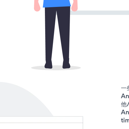
一
An
他/
An
ti