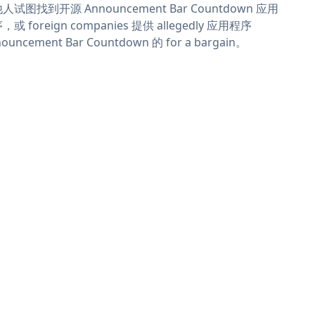
人试图找到开源 Announcement Bar Countdown 应用
，或 foreign companies 提供 allegedly 应用程序
ouncement Bar Countdown 的 for a bargain。