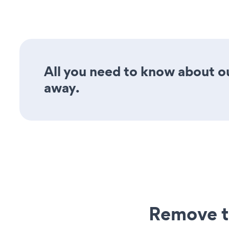
All you need to know about o
away.
Remove t