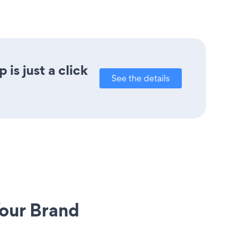
s just a click
See the details
our Brand