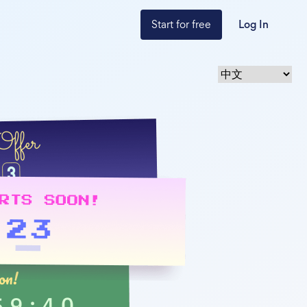
Start for free
Log In