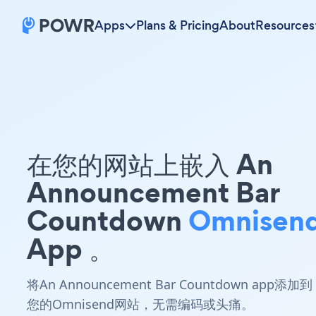
Apps
Plans & Pricing
About
Resources
在您的网站上嵌入 An
Announcement Bar
Countdown
Omnisen
App 。
将An Announcement Bar Countdown app添加到
您的Omnisend网站，无需编码或头痛。