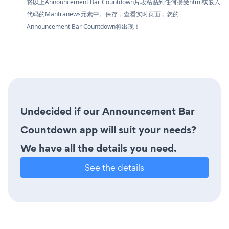
将以上Announcement Bar Countdown片段粘贴到任何接受html或嵌入
代码的Mantranews元素中。保存，查看实时页面，您的
Announcement Bar Countdown将出现！
Undecided if our Announcement Bar
Countdown app will suit your needs?
We have all the details you need.
See the details