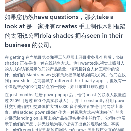
如果您仍然have questions，那么take a
look at 是一家拥有creates 手工制作木制框架
的太阳镜公司rbia shades 拥有seen in their
business 的公司。
在 getting 在当地展览会和手工艺品展上开展业务几个月后，rbia
shades 正在寻找一种在线销售方式。他们wanted以视觉上吸引人
的方式向访客展示他们的产品质量、轻巧且符合人体工程学的设
计。他们的 Mantranews 没有为此提供足够的解决方案。他们在找
到 powr slider 之前尝试了 different third-party apps，但没有一
个看起来好像它们是站点的一部分，并且笨重且难以使用。
在 just months 注册 powr popup 后，他们boost 的联系人数量超
过 250%（超过 600 个真实联系人），并且 constantly 利用 powr
社交将他们的社交媒体扩大到 6000 多个关注者在他们的网站上喂
食。他们added powr slider 作为一种视觉方式来快速向他们的客
户展示landing on 主页上的产品在现实生活中的样子。它很好地展
示了他们的产品，并无缝地为客户提供了出色的现场体验。事实
上，他们reported发现与他们网站上的 powr 应用程序交互的访问