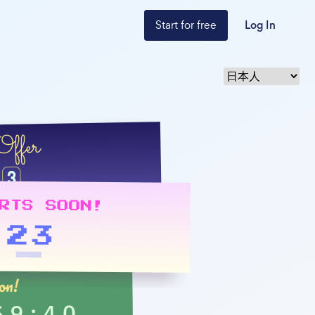
Start for free
Log In