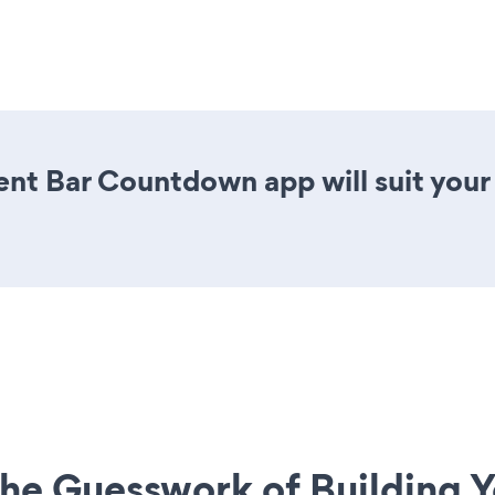
nt Bar Countdown app will suit you
he Guesswork of Building Y