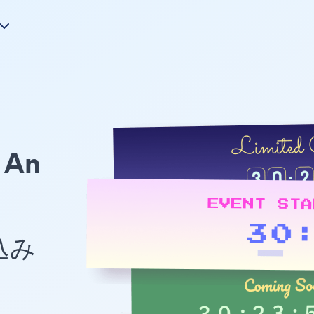
An
め込み