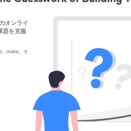
スのオンライ
課題を克服
ate、make、そ