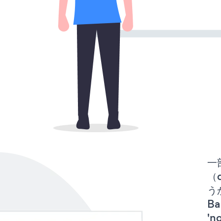
一
（d
うか
B
'