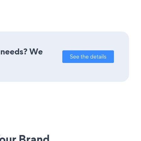
r needs? We
See the details
our Brand