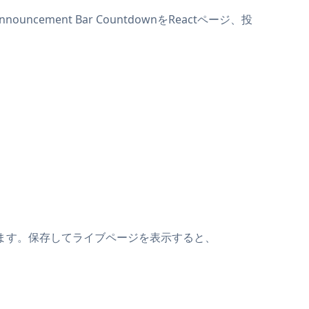
ncement Bar CountdownをReactページ、投
貼り付けます。保存してライブページを表示すると、