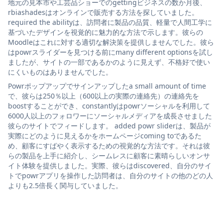
地元の見本市や工芸品ショーでのgettingビジネスの数か月後、
rbiashadesはオンラインで販売する方法を探していました。
required the abilityは、訪問者に製品の品質、軽量で人間工学に
基づいたデザインを視覚的に魅力的な方法で示します。彼らの
Moodleはこれに対する適切な解決策を提供しませんでした。彼ら
はpowrスライダーを見つける前にmany different optionsを試し
ましたが、サイトの一部であるかのように見えず、不格好で使い
にくいものはありませんでした。
Powrポップアップでサインアップしたa small amount of time
で、彼らは250％以上（600以上の実際の連絡先）の連絡先を
boostすることができ、constantlyはpowrソーシャルを利用して
6000人以上のフォロワーにソーシャルメディアを成長させました
彼らのサイトでフィードします。 added powr sliderは、製品が
実際にどのように見えるかをホームページcoming toであるた
め、顧客にすばやく表示するための視覚的な方法です。それは彼
らの製品を上手に紹介し、シームレスに顧客に素晴らしいオンサ
イト体験を提供しました。実際、彼らはdiscovered、自分のサイ
トでpowrアプリを操作した訪問者は、自分のサイトの他のどの人
よりも2.5倍長く関与していました。