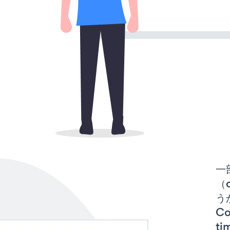
一
（d
うか
C
t