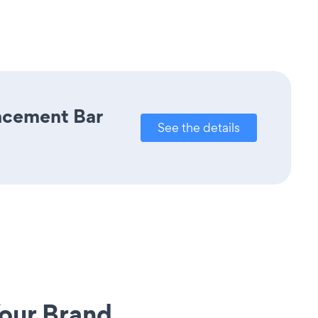
uncement Bar
See the details
our Brand