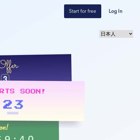
Start for free
Log In