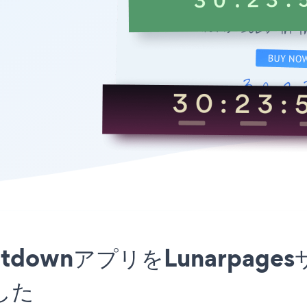
CountdownアプリをLunarp
した