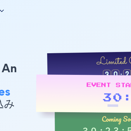
An
es
め込み