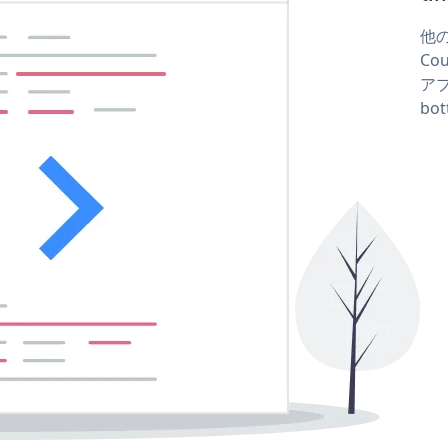
他の
Co
アプ
bo