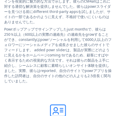
インを視覚的に魅力的な方法で示します。彼らのCM4allはこれに
対する適切な解決策を提供しませんでした。彼らはpowrスライダ
ーを見つける前にdifferent third-party appsを試しましたが、サ
イトの一部であるかのように見えず、不格好で使いにくいものは
ありませんでした。
Powrポップアップでサインアップしたjust monthsで、彼らは
250％以上（600以上の実際の連絡先）の連絡先をgrowすること
ができ、constantlyはpowrソーシャルを利用して6000人以上のフ
ォロワーにソーシャルメディアを成長させました彼らのサイトで
フィードします。 added powr sliderは、製品が実際にどのよう
に見えるかをホームページcoming toであるため、顧客にすばや
く表示するための視覚的な方法です。それは彼らの製品を上手に
紹介し、シームレスに顧客に素晴らしいオンサイト体験を提供し
ました。実際、彼らはreported、自分のサイトでpowrアプリを操
作した訪問者は、自分のサイトの他のどの人よりも2.5倍長く関与
していました。