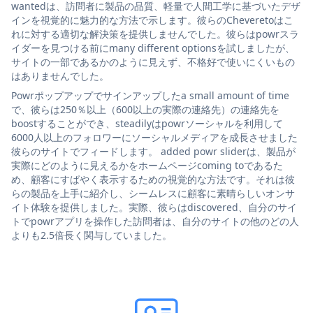
wantedは、訪問者に製品の品質、軽量で人間工学に基づいたデザ
インを視覚的に魅力的な方法で示します。彼らのCheveretoはこ
れに対する適切な解決策を提供しませんでした。彼らはpowrスラ
イダーを見つける前にmany different optionsを試しましたが、
サイトの一部であるかのように見えず、不格好で使いにくいもの
はありませんでした。
Powrポップアップでサインアップしたa small amount of time
で、彼らは250％以上（600以上の実際の連絡先）の連絡先を
boostすることができ、steadilyはpowrソーシャルを利用して
6000人以上のフォロワーにソーシャルメディアを成長させました
彼らのサイトでフィードします。 added powr sliderは、製品が
実際にどのように見えるかをホームページcoming toであるた
め、顧客にすばやく表示するための視覚的な方法です。それは彼
らの製品を上手に紹介し、シームレスに顧客に素晴らしいオンサ
イト体験を提供しました。実際、彼らはdiscovered、自分のサイ
トでpowrアプリを操作した訪問者は、自分のサイトの他のどの人
よりも2.5倍長く関与していました。