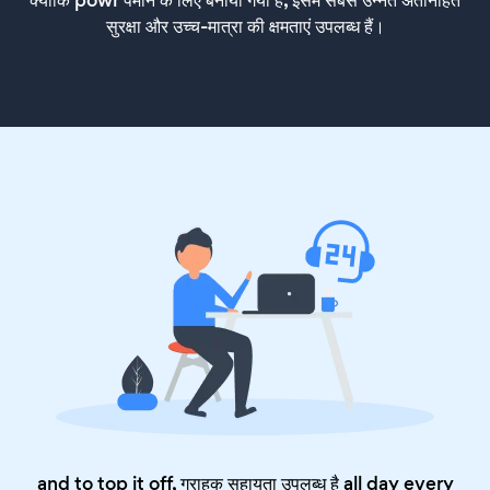
सुरक्षा और उच्च-मात्रा की क्षमताएं उपलब्ध हैं।
and to top it off, ग्राहक सहायता उपलब्ध है all day every