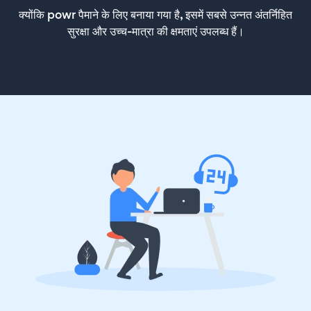
क्योंकि powr पैमाने के लिए बनाया गया है, इसमें सबसे उन्नत अंतर्निहित
सुरक्षा और उच्च-मात्रा की क्षमताएं उपलब्ध हैं।