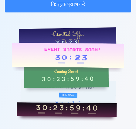
नि: शुल्क प्रारंभ करें