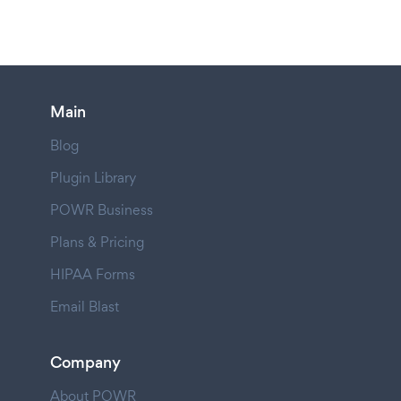
Main
Blog
Plugin Library
POWR Business
Plans & Pricing
HIPAA Forms
Email Blast
Company
About POWR