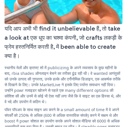
यदि आप अभी भी find it unbelievable हैं, तो take
a look at एक धूप का चश्मा कंपनी, जो crafts लकड़ी के
फ्रेम हस्तनिर्मित करती है, में been able to create
क्या है।
स्थानीय मेलों और क्राफ्ट शो में publicizing के अपने व्यवसाय के कुछ महीनों के
बाद, rbia shades ऑनलाइन बेचने का तरीका ढूंढ रही थी। वे wanted आगंतुकों
को उनके उत्पाद की गुणवत्ता, उनके हल्के और एर्गोनोमिक डिज़ाइन, एक आकर्षक तरीके
से दिखाने के लिए। उनके MarketLive ने इसके लिए पर्याप्त समाधान नहीं दिया।
उन्होंने powr स्लाइडर खोजने से पहले एक many different options की
कोशिश की और उनमें से कोई भी ऐसा नहीं लगा जैसे कि वे साइट का एक हिस्सा थे, और
वे भद्दे और उपयोग में कठिन थे।
पॉवर पॉपअप के साथ साइन अप करने के a small amount of time में वे अपने
संपर्कों को 250% से अधिक (600 से अधिक वास्तविक संपर्क) करने में सक्षम थे और
boost ने powr सोशल का उपयोग करके अपने सोशल मीडिया को 6000 से अधिक
अनुयायियों तक बढ़ा दिया है। उनकी साइट पर फ़ीड। वे steadily powr स्लाइडर