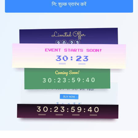
नि: शुल्क प्रारंभ करें