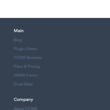
Main
Blog
Plugin Library
POWR Business
Plans & Pricing
HIPAA Forms
Email Blast
Company
About POWR