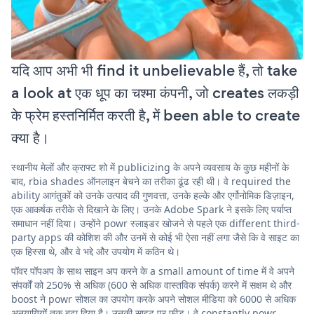
यदि आप अभी भी find it unbelievable हैं, तो take
a look at एक धूप का चश्मा कंपनी, जो creates लकड़ी
के फ्रेम हस्तनिर्मित करती है, में been able to create
क्या है।
स्थानीय मेलों और क्राफ्ट शो में publicizing के अपने व्यवसाय के कुछ महीनों के
बाद, rbia shades ऑनलाइन बेचने का तरीका ढूंढ रही थी। वे required the
ability आगंतुकों को उनके उत्पाद की गुणवत्ता, उनके हल्के और एर्गोनोमिक डिज़ाइन,
एक आकर्षक तरीके से दिखाने के लिए। उनके Adobe Spark ने इसके लिए पर्याप्त
समाधान नहीं दिया। उन्होंने powr स्लाइडर खोजने से पहले एक different third-
party apps की कोशिश की और उनमें से कोई भी ऐसा नहीं लगा जैसे कि वे साइट का
एक हिस्सा थे, और वे भद्दे और उपयोग में कठिन थे।
पॉवर पॉपअप के साथ साइन अप करने के a small amount of time में वे अपने
संपर्कों को 250% से अधिक (600 से अधिक वास्तविक संपर्क) करने में सक्षम थे और
boost ने powr सोशल का उपयोग करके अपने सोशल मीडिया को 6000 से अधिक
अनुयायियों तक बढ़ा दिया है। उनकी साइट पर फ़ीड। वे constantly powr