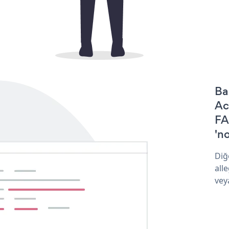
Ba
Ac
FA
'no
Diğ
all
vey