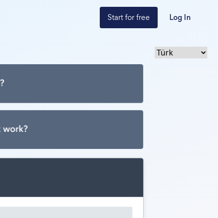
Start for free
Log In