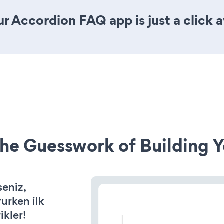
r Accordion FAQ app is just a click 
he Guesswork of Building Y
seniz,
rurken ilk
ikler!