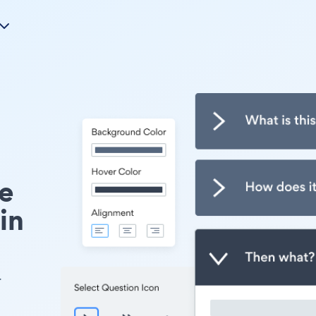
e
in
.