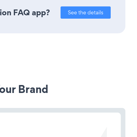
dion FAQ app?
See the details
our Brand