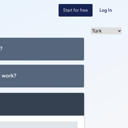
Start for free
Log In