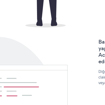
Ba
ya
Ac
ede
Diğ
cla
vey