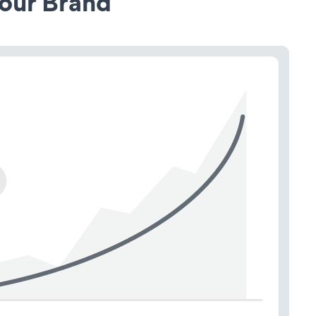
our Brand