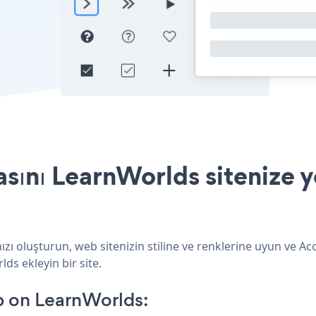
ını LearnWorlds sitenize ye
ı oluşturun, web sitenizin stiline ve renklerine uyun ve A
lds ekleyin bir site.
 on LearnWorlds: