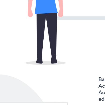
Ba
Ac
Ac
ede