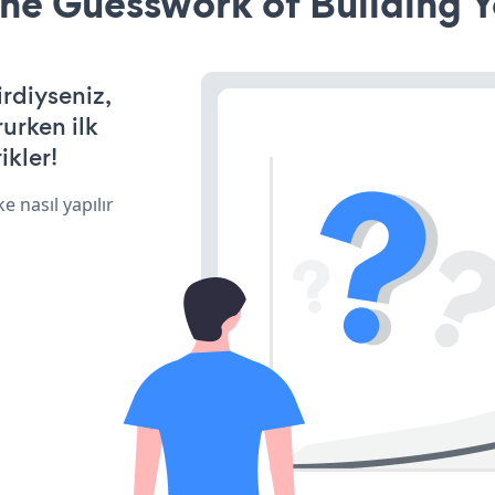
he Guesswork of Building Y
irdiyseniz,
rurken ilk
ikler!
e nasıl yapılır