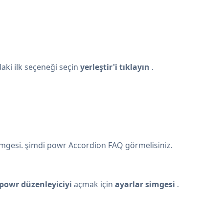
daki ilk seçeneği seçin
yerleştir'i tıklayın
.
mgesi. şimdi powr Accordion FAQ görmelisiniz.
powr düzenleyiciyi
açmak için
ayarlar simgesi
.