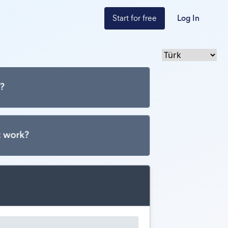
Start for free
Log In