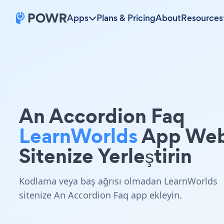
Apps
Plans & Pricing
About
Resources
An Accordion Faq
LearnWorlds
App We
Sitenize Yerleştirin
Kodlama veya baş ağrısı olmadan LearnWorlds
sitenize An Accordion Faq app ekleyin.