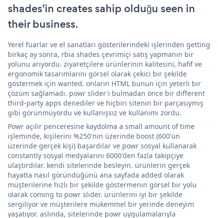
shades'in creates sahip olduğu seen in
their business.
Yerel fuarlar ve el sanatları gösterilerindeki işlerinden getting
birkaç ay sonra, rbia shades çevrimiçi satış yapmanın bir
yolunu arıyordu. ziyaretçilere ürünlerinin kalitesini, hafif ve
ergonomik tasarımlarını görsel olarak çekici bir şekilde
göstermek için wanted. onların HTML bunun için yeterli bir
çözüm sağlamadı. powr slider'ı bulmadan önce bir different
third-party apps denediler ve hiçbiri sitenin bir parçasıymış
gibi görünmüyordu ve kullanışsız ve kullanımı zordu.
Powr açılır penceresine kaydolma a small amount of time
işleminde, kişilerini %250'nin üzerinde boost (600'ün
üzerinde gerçek kişi) başardılar ve powr sosyal kullanarak
constantly sosyal medyalarını 6000'den fazla takipçiye
ulaştırdılar. kendi sitelerinde besleyin. ürünlerin gerçek
hayatta nasıl göründüğünü ana sayfada added olarak
müşterilerine hızlı bir şekilde göstermenin görsel bir yolu
olarak coming to powr slider. ürünlerini iyi bir şekilde
sergiliyor ve müşterilere mükemmel bir yerinde deneyim
yaşatıyor. aslında, sitelerinde powr uygulamalarıyla