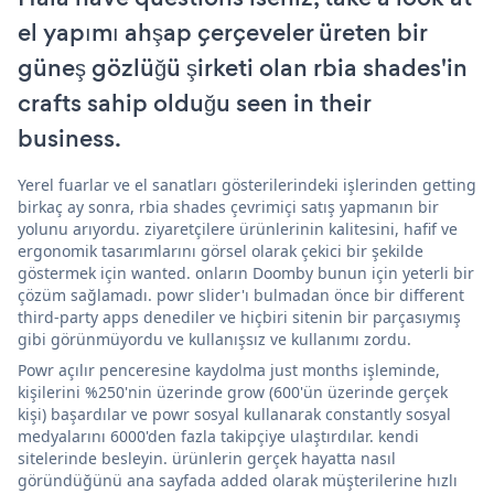
el yapımı ahşap çerçeveler üreten bir
güneş gözlüğü şirketi olan rbia shades'in
crafts sahip olduğu seen in their
business.
Yerel fuarlar ve el sanatları gösterilerindeki işlerinden getting
birkaç ay sonra, rbia shades çevrimiçi satış yapmanın bir
yolunu arıyordu. ziyaretçilere ürünlerinin kalitesini, hafif ve
ergonomik tasarımlarını görsel olarak çekici bir şekilde
göstermek için wanted. onların Doomby bunun için yeterli bir
çözüm sağlamadı. powr slider'ı bulmadan önce bir different
third-party apps denediler ve hiçbiri sitenin bir parçasıymış
gibi görünmüyordu ve kullanışsız ve kullanımı zordu.
Powr açılır penceresine kaydolma just months işleminde,
kişilerini %250'nin üzerinde grow (600'ün üzerinde gerçek
kişi) başardılar ve powr sosyal kullanarak constantly sosyal
medyalarını 6000'den fazla takipçiye ulaştırdılar. kendi
sitelerinde besleyin. ürünlerin gerçek hayatta nasıl
göründüğünü ana sayfada added olarak müşterilerine hızlı