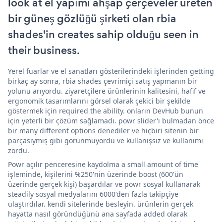
look at el yapımı ahşap çerçeveler üreten
bir güneş gözlüğü şirketi olan rbia
shades'in creates sahip olduğu seen in
their business.
Yerel fuarlar ve el sanatları gösterilerindeki işlerinden getting
birkaç ay sonra, rbia shades çevrimiçi satış yapmanın bir
yolunu arıyordu. ziyaretçilere ürünlerinin kalitesini, hafif ve
ergonomik tasarımlarını görsel olarak çekici bir şekilde
göstermek için required the ability. onların DevHub bunun
için yeterli bir çözüm sağlamadı. powr slider'ı bulmadan önce
bir many different options denediler ve hiçbiri sitenin bir
parçasıymış gibi görünmüyordu ve kullanışsız ve kullanımı
zordu.
Powr açılır penceresine kaydolma a small amount of time
işleminde, kişilerini %250'nin üzerinde boost (600'ün
üzerinde gerçek kişi) başardılar ve powr sosyal kullanarak
steadily sosyal medyalarını 6000'den fazla takipçiye
ulaştırdılar. kendi sitelerinde besleyin. ürünlerin gerçek
hayatta nasıl göründüğünü ana sayfada added olarak