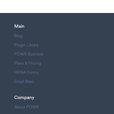
Main
Blog
Plugin Library
POWR Business
Plans & Pricing
HIPAA Forms
Email Blast
Company
About POWR