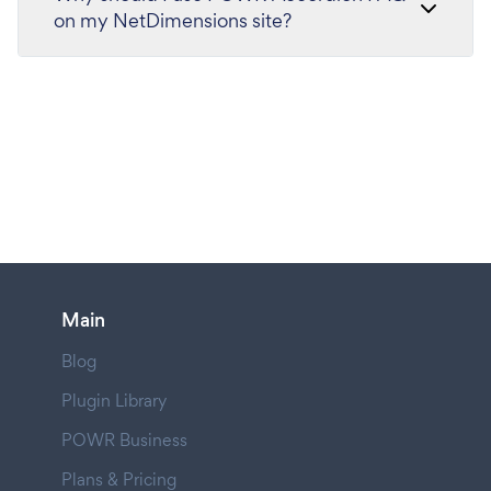
on my NetDimensions site?
Main
Blog
Plugin Library
POWR Business
Plans & Pricing