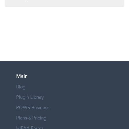
Main
Blog
Plugin Library
POWR Business
Plans & Pricing
HIPAA Forms