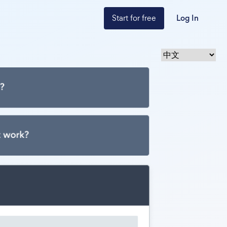
Start for free
Log In