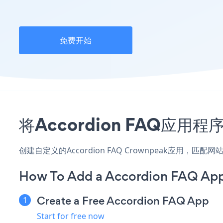
免费开始
将Accordion FAQ应
创建自定义的Accordion FAQ Crownpeak应用，
How To Add a Accordion FAQ Ap
Create a Free Accordion FAQ App
Start for free now