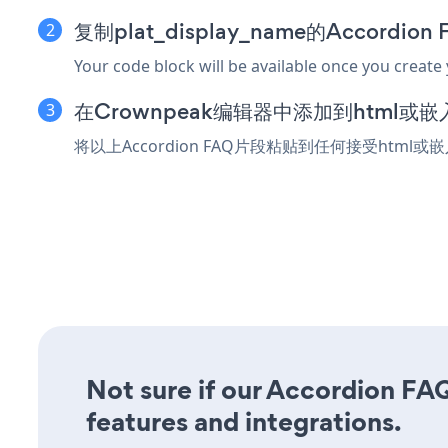
复制plat_display_name的Accordi
Your code block will be available once you create
在Crownpeak编辑器中添加到html或
将以上Accordion FAQ片段粘贴到任何接受html或
Not sure if our Accordion FAQ
features and integrations.