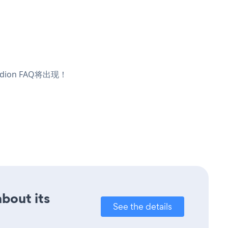
ion FAQ将出现！
about its
See the details