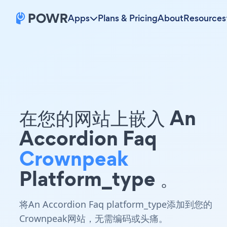
Apps
Plans & Pricing
About
Resources
在您的网站上嵌入 An
Accordion Faq
Crownpeak
Platform_type 。
将An Accordion Faq platform_type添加到您的
Crownpeak网站，无需编码或头痛。